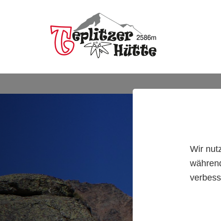
Wir nut
während
verbess