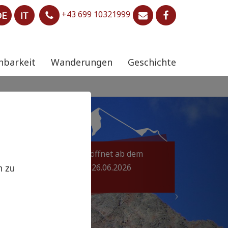
+43 699 10321999
hbarkeit
Wanderungen
Geschichte
Geöffnet ab dem
,
26.06.2026
n zu